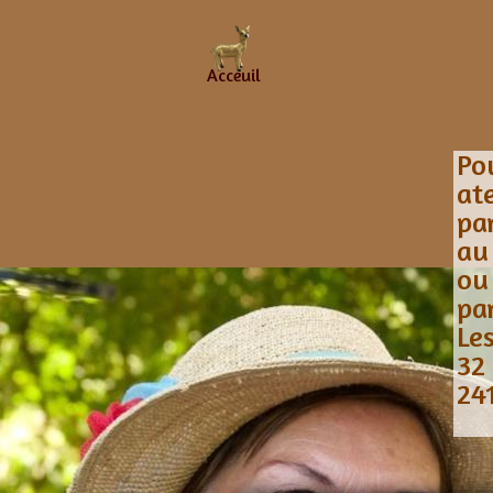
Acceuil
Po
at
pa
au
ou
pa
Les
32
24